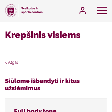
Krepšinis visiems
< Atgal
Siūlome išbandyti ir kitus
užsiėmimus
Full body tone