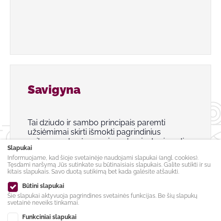
Savigyna
Tai dziudo ir sambo principais paremti
užsiėmimai skirti išmokti pagrindinius
veiksmus stovėsenos ir parteryje, kurie gali
Slapukai
būti pritaikyti savigynai.
Informuojame, kad šioje svetainėje naudojami slapukai (angl. cookies).
Tęsdami naršymą Jūs sutinkate su būtinaisiais slapukais. Galite sutikti ir su
kitais slapukais. Savo duotą sutikimą bet kada galėsite atšaukti.
Būtini slapukai
Šie slapukai aktyvuoja pagrindines svetainės funkcijas. Be šių slapukų
svetainė neveiks tinkamai.
Funkciniai slapukai