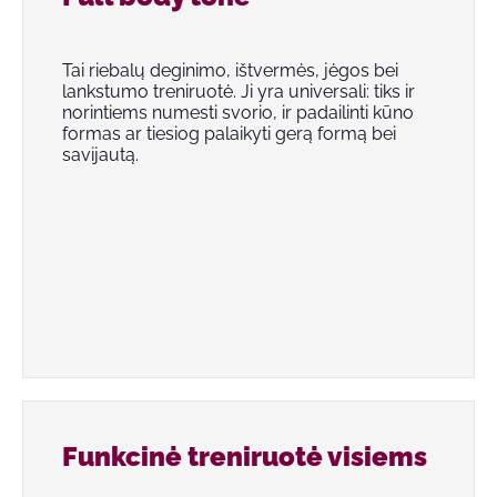
Tai riebalų deginimo, ištvermės, jėgos bei
lankstumo treniruotė. Ji yra universali: tiks ir
norintiems numesti svorio, ir padailinti kūno
formas ar tiesiog palaikyti gerą formą bei
savijautą.
Funkcinė treniruotė visiems